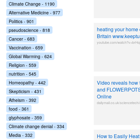
Climate Change - 1190
Alternative Medicine - 977
Politics - 901
heating your home o
pseudoscience - 818
Britain www.keeptu
Cancer - 683
youtube.com/watch?v=brH
Vaccination - 659
Global Warming - 624
Religion - 559
nutrition - 545
Video reveals how 
Homeopathy - 442
and FLOWERPOTS - a
Skepticism - 431
Online
Atheism - 392
dailymail.co.uk/sciencetech
food - 361
glyphosate - 359
Climate change denial - 334
Media - 332
How to Easily Heat