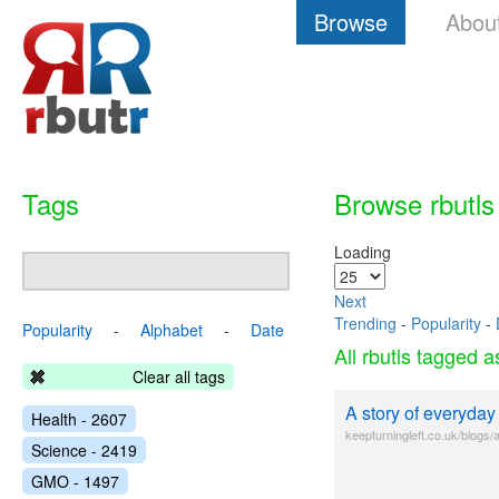
Browse
Abou
Tags
Browse rbutls
Loading
Next
Trending
-
Popularity
-
Popularity
-
Alphabet
-
Date
All rbutls tagged 
Clear all tags
A story of everyday 
Health - 2607
keepturningleft.co.uk/blogs/a
Science - 2419
GMO - 1497