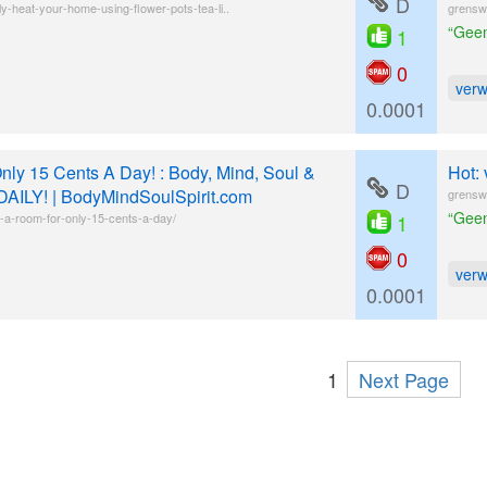
D
ly-heat-your-home-using-flower-pots-tea-li..
grensw
“Geen
1
0
ver
0.0001
ly 15 Cents A Day! : Body, Mind, Soul &
Hot:
D
DAILY! | BodyMindSoulSpirit.com
grensw
“Geen
-a-room-for-only-15-cents-a-day/
1
0
ver
0.0001
1
Next Page