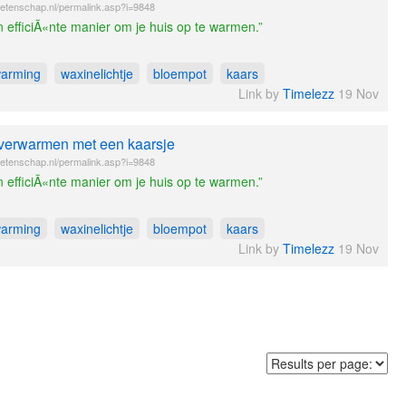
etenschap.nl/permalink.asp?i=9848
 efficiÃ«nte manier om je huis op te warmen.”
warming
waxinelichtje
bloempot
kaars
Link by
Timelezz
19 Nov
 verwarmen met een kaarsje
etenschap.nl/permalink.asp?i=9848
 efficiÃ«nte manier om je huis op te warmen.”
warming
waxinelichtje
bloempot
kaars
Link by
Timelezz
19 Nov