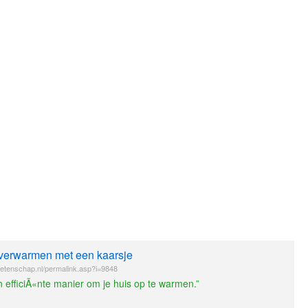
 verwarmen met een kaarsje
etenschap.nl/permalink.asp?i=9848
 efficiÃ«nte manier om je huis op te warmen.”