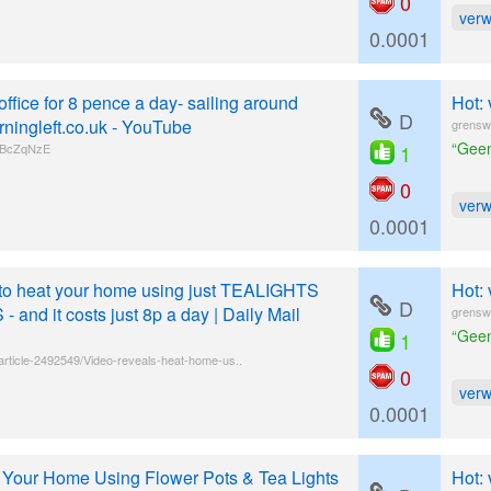
0
ver
0.0001
ffice for 8 pence a day- sailing around
Hot:
D
rningleft.co.uk - YouTube
grensw
“Geen
qBcZqNzE
1
0
ver
0.0001
to heat your home using just TEALIGHTS
Hot:
D
nd it costs just 8p a day | Daily Mail
grensw
“Geen
1
/article-2492549/Video-reveals-heat-home-us..
0
ver
0.0001
 Your Home Using Flower Pots & Tea Lights
Hot: