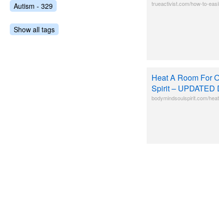
trueactivist.com/how-to-easi
Autism - 329
Show all tags
Heat A Room For On
Spirit – UPDATED 
bodymindsoulspirit.com/heat