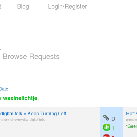
t
Blog
Login/Register
-
Browse Requests
Date
as
.
waxinelichtje
digital folk « Keep Turning Left
Hot:
D
-story-of-everyday-digital-folk/
grensw
“Geen
1