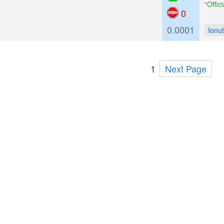
“Offic
0
0.0001
Ionu
1
Next Page