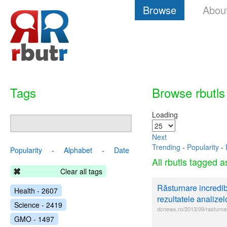
Browse
Abou
Tags
Browse rbutls
Loading
Next
Trending
-
Popularity
-
Popularity
-
Alphabet
-
Date
All rbutls tagged 
Clear all tags
Răsturnare incredibi
Health - 2607
rezultatele analize
Science - 2419
dcnews.ro/2013/09/rasturnare
GMO - 1497