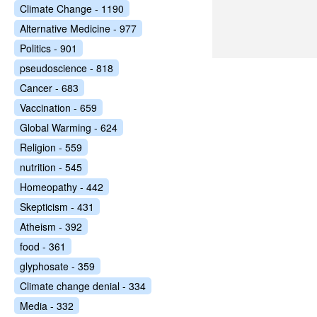
Climate Change - 1190
Alternative Medicine - 977
Politics - 901
pseudoscience - 818
Cancer - 683
Vaccination - 659
Global Warming - 624
Religion - 559
nutrition - 545
Homeopathy - 442
Skepticism - 431
Atheism - 392
food - 361
glyphosate - 359
Climate change denial - 334
Media - 332