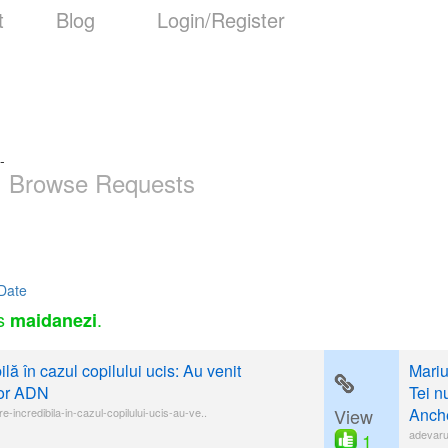
t
Blog
Login/Register
-
Browse Requests
Date
as
.
maidanezi
lă în cazul copilului ucis: Au venit
Mariu
lor ADN
Tei n
View
Anche
-incredibila-in-cazul-copilului-ucis-au-ve..
adevaru
1