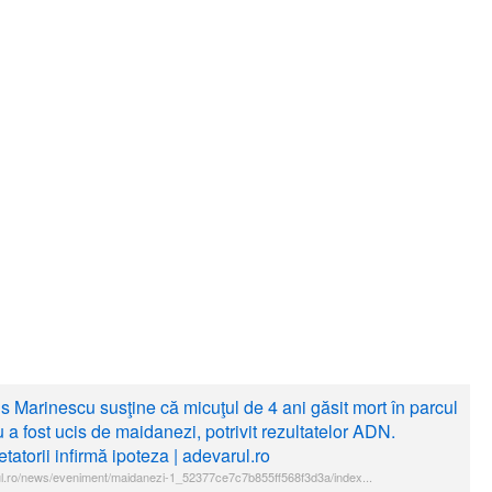
s Marinescu susţine că micuţul de 4 ani găsit mort în parcul
u a fost ucis de maidanezi, potrivit rezultatelor ADN.
tatorii infirmă ipoteza | adevarul.ro
l.ro/news/eveniment/maidanezi-1_52377ce7c7b855ff568f3d3a/index...